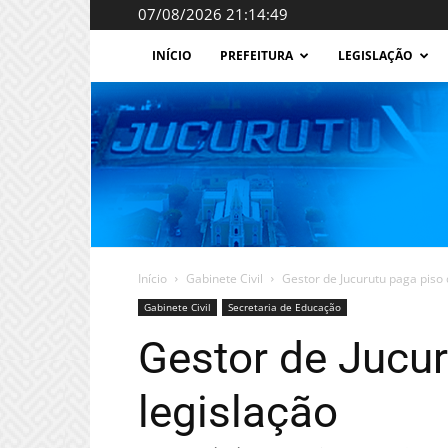
07/08/2026 21:14:49
INÍCIO
PREFEITURA
LEGISLAÇÃO
Início
Gabinete Civil
Gestor de Jucurutu paga piso
Gabinete Civil
Secretaria de Educação
Gestor de Jucu
legislação