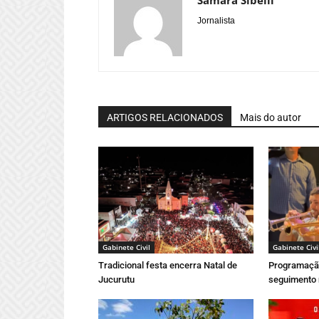
Samara Sibelli
Jornalista
ARTIGOS RELACIONADOS
Mais do autor
Gabinete Civil
Gabinete Civi
Tradicional festa encerra Natal de
Programação
Jucurutu
seguimento 