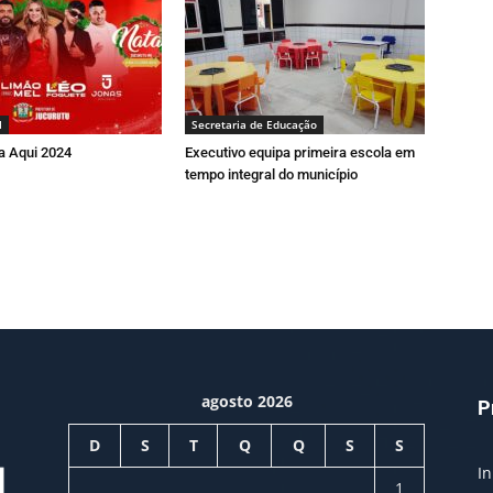
l
Secretaria de Educação
a Aqui 2024
Executivo equipa primeira escola em
tempo integral do município
agosto 2026
P
D
S
T
Q
Q
S
S
In
1