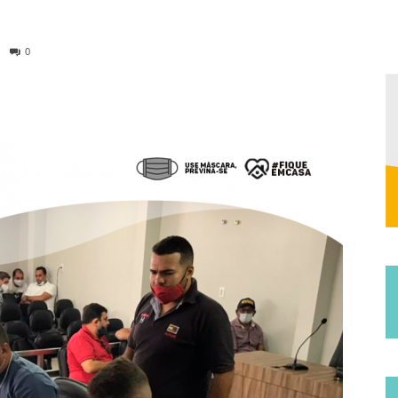
Municipal
0
de
Jucurutu