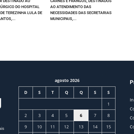
R DESTINADO AO
CARNES E FRANGOS, DESTINADOS
RÚRGICO DO HOSPITAL
AO ATENDIMENTO DAS
DE TEREZINHA LULA DE
NECESSIDADES DAS SECRETARIAS
NTOS,...
MUNICIPAIS,...
agosto 2026
P
D
S
T
Q
Q
S
S
In
1
C
2
3
4
5
6
7
8
C
9
10
11
12
13
14
15
C
ais