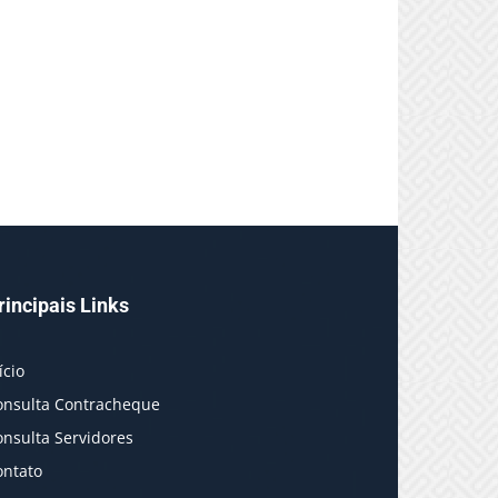
rincipais Links
ício
onsulta Contracheque
onsulta Servidores
ontato