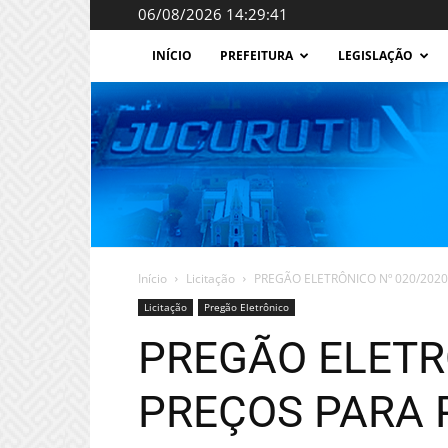
06/08/2026 14:29:41
INÍCIO
PREFEITURA
LEGISLAÇÃO
Início
Licitação
PREGÃO ELETRÔNICO Nº 020/2020
Licitação
Pregão Eletrônico
PREGÃO ELETRÔ
PREÇOS PARA 