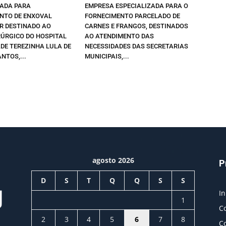
ZADA PARA
EMPRESA ESPECIALIZADA PARA O
NTO DE ENXOVAL
FORNECIMENTO PARCELADO DE
R DESTINADO AO
CARNES E FRANGOS, DESTINADOS
RÚRGICO DO HOSPITAL
AO ATENDIMENTO DAS
DE TEREZINHA LULA DE
NECESSIDADES DAS SECRETARIAS
NTOS,...
MUNICIPAIS,...
agosto 2026
P
D
S
T
Q
Q
S
S
In
1
C
2
3
4
5
6
7
8
C