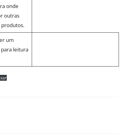
ora onde
or outras
 produtos.
ter um
para leitura
ixar