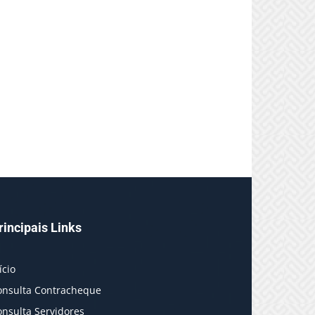
rincipais Links
ício
onsulta Contracheque
onsulta Servidores