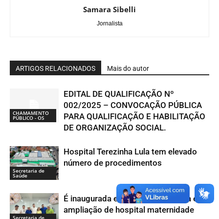
Samara Sibelli
Jornalista
ARTIGOS RELACIONADOS
Mais do autor
EDITAL DE QUALIFICAÇÃO Nº
002/2025 – CONVOCAÇÃO PÚBLICA
CHAMAMENTO
PARA QUALIFICAÇÃO E HABILITAÇÃO
PÚBLICO - OS
DE ORGANIZAÇÃO SOCIAL.
Hospital Terezinha Lula tem elevado
número de procedimentos
Secretaria de
Saúde
É inaugurada em Jucurutu reforma e
ampliação de hospital maternidade
Secretaria de