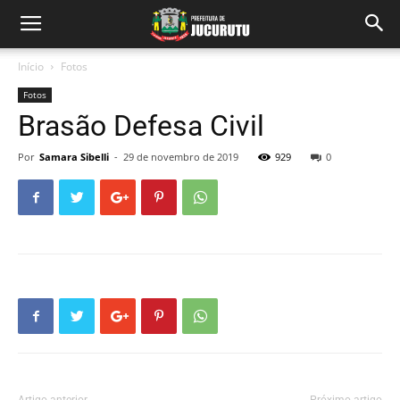
Início
Fotos
Fotos
Brasão Defesa Civil
Por
Samara Sibelli
-
29 de novembro de 2019
929
0