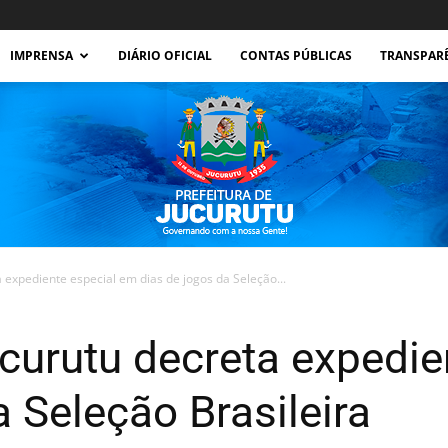
IMPRENSA
DIÁRIO OFICIAL
CONTAS PÚBLICAS
TRANSPAR
a expediente especial em dias de jogos da Seleção...
Prefeitura
ucurutu decreta expedi
a Seleção Brasileira