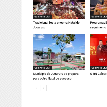
Gabinete Civil
Gabinete Civi
Tradicional festa encerra Natal de
Programação
Jucurutu
seguimento 
Gabinete Civil
Gabinete Civi
Município de Jucurutu se prepara
O RN Celebr
para outro Natal de sucesso