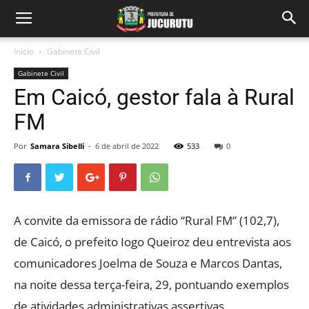
Início
Gabinete Civil
Gabinete Civil
Em Caicó, gestor fala à Rural
FM
Por
Samara Sibelli
-
6 de abril de 2022
533
0
A convite da emissora de rádio “Rural FM” (102,7),
de Caicó, o prefeito Iogo Queiroz deu entrevista aos
comunicadores Joelma de Souza e Marcos Dantas,
na noite dessa terça-feira, 29, pontuando exemplos
de atividades administrativas assertivas.