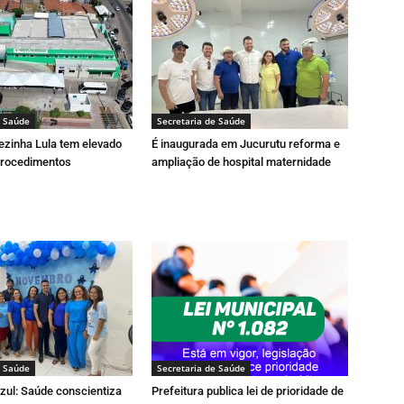
e Saúde
Secretaria de Saúde
ezinha Lula tem elevado
É inaugurada em Jucurutu reforma e
procedimentos
ampliação de hospital maternidade
e Saúde
Secretaria de Saúde
ul: Saúde conscientiza
Prefeitura publica lei de prioridade de