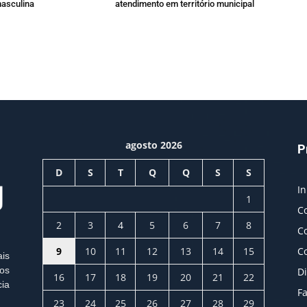
asculina
atendimento em território municipal
agosto 2026
P
D
S
T
Q
Q
S
S
In
1
C
2
3
4
5
6
7
8
C
9
10
11
12
13
14
15
C
ais
os
Di
16
17
18
19
20
21
22
cia
Fa
23
24
25
26
27
28
29