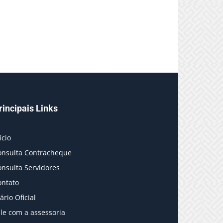
rincipais Links
ício
onsulta Contracheque
onsulta Servidores
ontato
ário Oficial
le com a assessoria