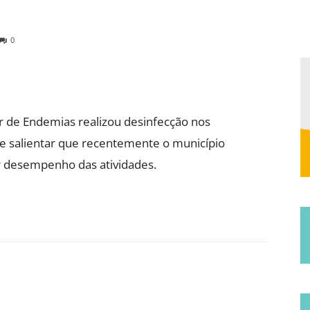
Municipal
0
r de Endemias realizou desinfecção nos
de
le salientar que recentemente o município
r desempenho das atividades.
Jucurutu