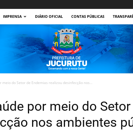
IMPRENSA
DIÁRIO OFICIAL
CONTAS PÚBLICAS
TRANSPAR
r meio do Setor de Endemias realizou desinfecção nos...
Prefeitura
Saúde por meio do Seto
ecção nos ambientes pú