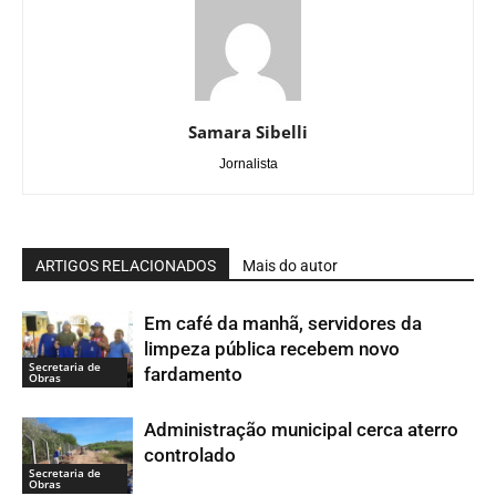
Samara Sibelli
Jornalista
ARTIGOS RELACIONADOS
Mais do autor
Em café da manhã, servidores da
limpeza pública recebem novo
Secretaria de
fardamento
Obras
Administração municipal cerca aterro
controlado
Secretaria de
Obras