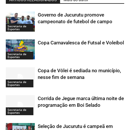
Governo de Jucurutu promove
campeonato de futebol de campo
Secretaria de
Esportes
Copa Carnavalesca de Futsal e Voleibol
Secretaria de
Esportes
Copa de Vôlei é sediada no município,
nesse fim de semana
Secretaria de
Esportes
Corrida de Jegue marca última noite de
programação em Boi Selado
Secretaria de
Esportes
Seleção de Jucurutu é campeã em