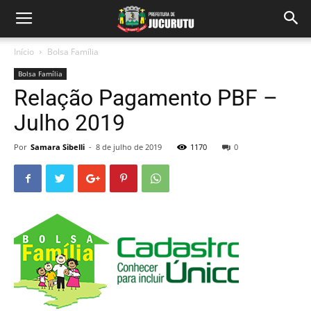
Início
Bolsa Família
Bolsa Família
Relação Pagamento PBF –
Julho 2019
Por
Samara Sibelli
-
8 de julho de 2019
1170
0