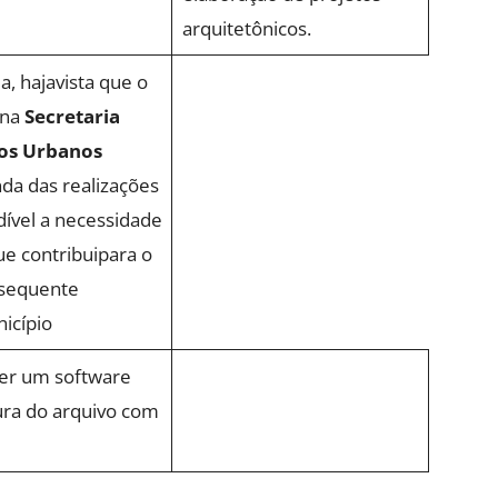
arquitetônicos.
a, hajavista que o
 na
Secretaria
ços Urbanos
da das realizações
dível a necessidade
ue contribuipara o
nsequente
icípio
ter um software
ura do arquivo com