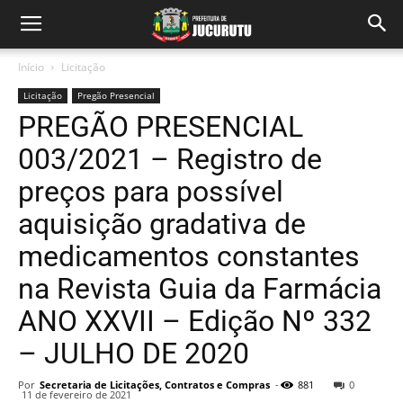
Início
Licitação
Licitação
Pregão Presencial
PREGÃO PRESENCIAL
003/2021 – Registro de
preços para possível
aquisição gradativa de
medicamentos constantes
na Revista Guia da Farmácia
ANO XXVII – Edição Nº 332
– JULHO DE 2020
Por
Secretaria de Licitações, Contratos e Compras
-
881
0
11 de fevereiro de 2021