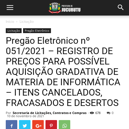
Início
Licitação
Licitação
Pregão Eletrônico
Pregão Eletrônico nº
051/2021 – REGISTRO DE
PREÇOS PARA POSSÍVEL
AQUISIÇÃO GRADATIVA DE
MATERIA DE INFORMÁTICA
– ITENS CANCELADOS,
FRACASADOS E DESERTOS
Por
Secretaria de Licitações, Contratos e Compras
-
678
0
10 de novembro de 2021