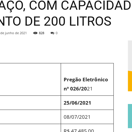
AÇO, COM CAPACIDAD
Municipal
O DE 200 LITROS
 de junho de 2021
828
0
de
Pregão Eletrônico
nº 026/20
21
25/06/2021
Jucurutu
08/07/2021
R$ 47.485,00