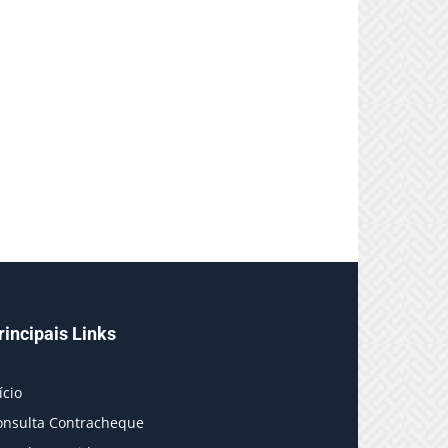
rincipais Links
ício
onsulta Contracheque