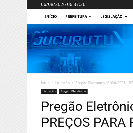
06/08/2026 06:37:36
INÍCIO
PREFEITURA
LEGISLAÇÃO
Início
Licitação
Pregão Eletrônico nº 026/2021 –
Licitação
Pregão Eletrônico
Pregão Eletrôn
PREÇOS PARA 