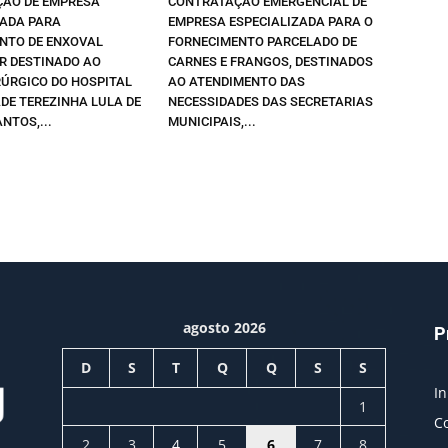
ÃO DE EMPRESA
CONTRATAÇÃO EMERGENCIAL DE
ZADA PARA
EMPRESA ESPECIALIZADA PARA O
NTO DE ENXOVAL
FORNECIMENTO PARCELADO DE
R DESTINADO AO
CARNES E FRANGOS, DESTINADOS
RÚRGICO DO HOSPITAL
AO ATENDIMENTO DAS
DE TEREZINHA LULA DE
NECESSIDADES DAS SECRETARIAS
NTOS,...
MUNICIPAIS,...
agosto 2026
P
D
S
T
Q
Q
S
S
In
1
C
2
3
4
5
6
7
8