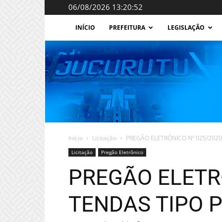
06/08/2026 13:20:52
INÍCIO
PREFEITURA
LEGISLAÇÃO
Início
Licitação
PREGÃO ELETRÔNICO Nº 025/2020
Licitação
Pregão Eletrônico
PREGÃO ELETRÔ
TENDAS TIPO P