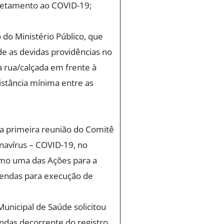
fretamento ao COVID-19;
do Ministério Público, que
úde as devidas providências no
a rua/calçada em frente à
distância mínima entre as
a primeira reunião do Comitê
avírus – COVID-19, no
omo uma das Ações para a
tendas para execução de
unicipal de Saúde solicitou
ndas decorrente do registro