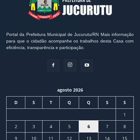
Portal da Prefeitura Municipal de Jucurutu/RN Mais informação
para que o cidadão acompanhe os trabalhos desta Casa com
eficiência, transparência e participação.
agosto 2026
D
S
T
Q
Q
S
S
1
2
3
4
5
6
7
8
9
10
11
12
13
14
15