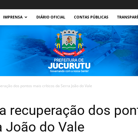
IMPRENSA
DIÁRIO OFICIAL
CONTAS PÚBLICAS
TRANSPAR
peração dos pontos mais críticos da Serra João do Vale
Prefeitura
iza recuperação dos po
ra João do Vale