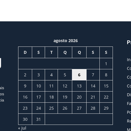
agosto 2026
P
D
S
T
Q
Q
S
S
In
1
C
2
3
4
5
6
7
8
C
9
10
11
12
13
14
15
C
ais
os
Di
16
17
18
19
20
21
22
cia
Fa
23
24
25
26
27
28
29
Po
30
31
Re
« jul
M