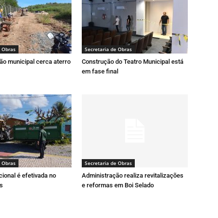
e Obras
Secretaria de Obras
ão municipal cerca aterro
Construção do Teatro Municipal está
em fase final
e Obras
Secretaria de Obras
ional é efetivada no
Administração realiza revitalizações
as
e reformas em Boi Selado