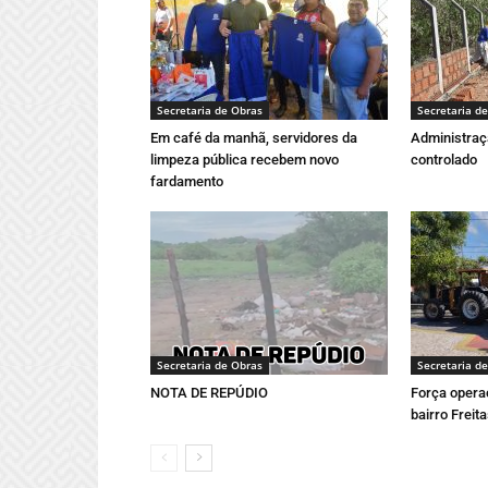
Secretaria de Obras
Secretaria d
Em café da manhã, servidores da
Administraç
limpeza pública recebem novo
controlado
fardamento
Secretaria de Obras
Secretaria d
NOTA DE REPÚDIO
Força operac
bairro Freit