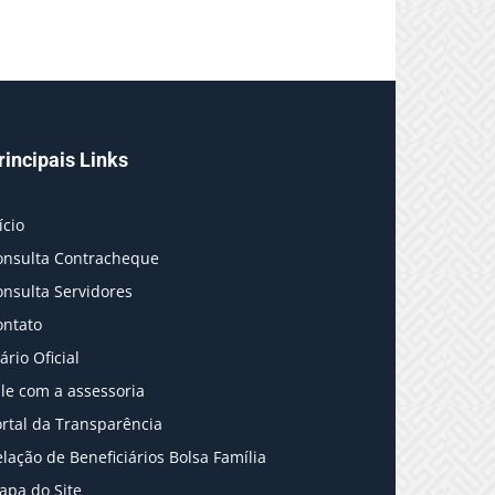
rincipais Links
ício
onsulta Contracheque
onsulta Servidores
ontato
ário Oficial
le com a assessoria
rtal da Transparência
lação de Beneficiários Bolsa Família
apa do Site