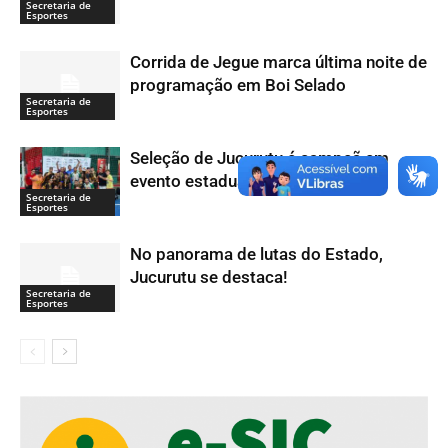
Secretaria de
Esportes
Corrida de Jegue marca última noite de
programação em Boi Selado
Secretaria de
Esportes
Seleção de Jucurutu é campeã em
evento estadual de futsal
Secretaria de
Esportes
No panorama de lutas do Estado,
Jucurutu se destaca!
Secretaria de
Esportes