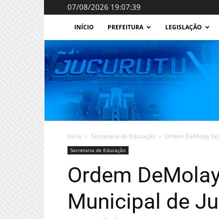
07/08/2026 19:07:39
INÍCIO
PREFEITURA
LEGISLAÇÃO
Início
Secretaria de Educação
Ordem DeMolay faz d
Secretaria de Educação
Ordem DeMolay f
Municipal de Ju