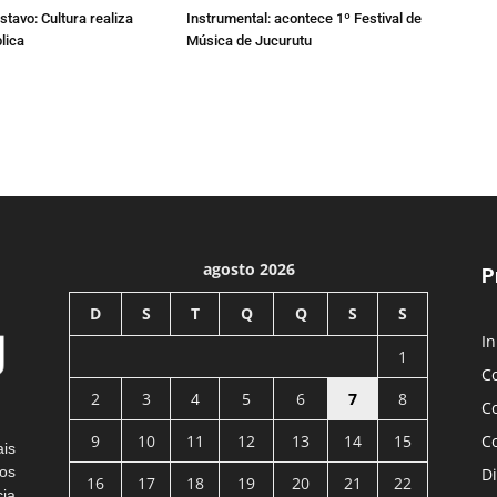
stavo: Cultura realiza
Instrumental: acontece 1º Festival de
lica
Música de Jucurutu
agosto 2026
P
D
S
T
Q
Q
S
S
In
1
C
2
3
4
5
6
7
8
C
9
10
11
12
13
14
15
C
ais
os
Di
16
17
18
19
20
21
22
cia