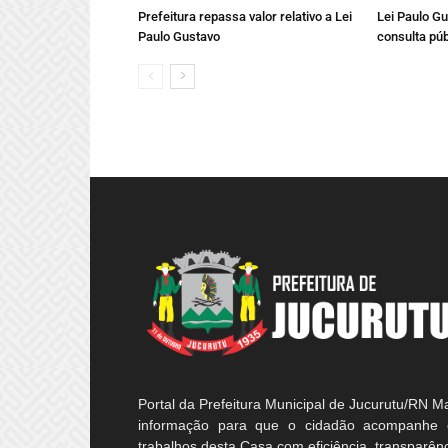
Prefeitura repassa valor relativo a Lei
Lei Paulo Gu
Paulo Gustavo
consulta púb
Portal da Prefeitura Municipal de Jucurutu/RN M
informação para que o cidadão acompanhe 
trabalhos desta Casa com eficiência, transparên