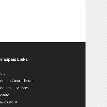
rincipais Links
ício
onsulta Contracheque
onsulta Servidores
ontato
ário Oficial