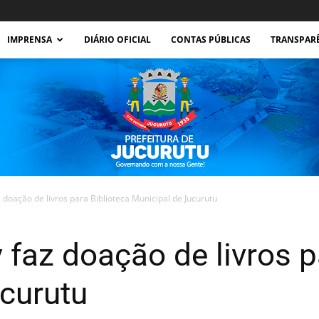
IMPRENSA
DIÁRIO OFICIAL
CONTAS PÚBLICAS
TRANSPAR
oação de livros para Biblioteca Municipal de Jucurutu
Prefeitura
az doação de livros pa
curutu