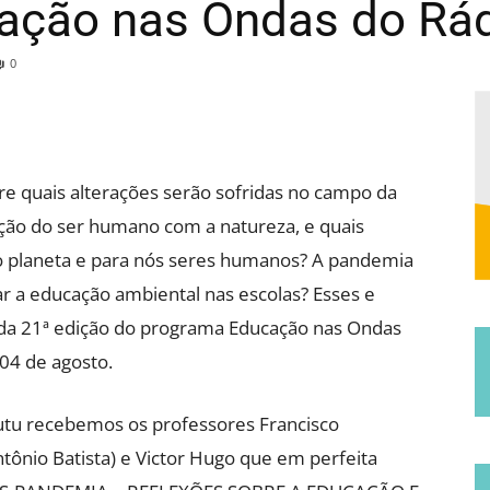
cação nas Ondas do Rá
Municipal
0
re quais alterações serão sofridas no campo da
de
ção do ser humano com a natureza, e quais
 o planeta e para nós seres humanos? A pandemia
r a educação ambiental nas escolas? Esses e
da 21ª edição do programa Educação nas Ondas
 04 de agosto.
Jucurutu
utu recebemos os professores Francisco
tônio Batista) e Victor Hugo que em perfeita