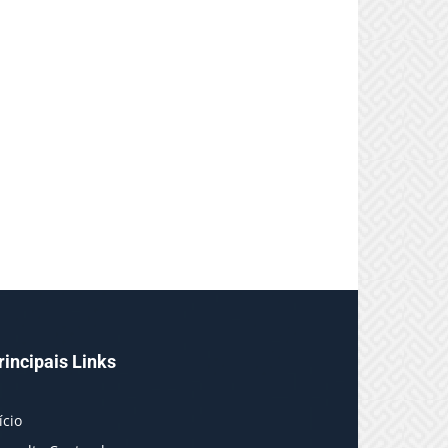
rincipais Links
ício