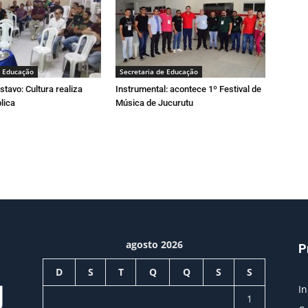
e Educação
Secretaria de Educação
stavo: Cultura realiza
Instrumental: acontece 1º Festival de
lica
Música de Jucurutu
agosto 2026
P
D
S
T
Q
Q
S
S
In
1