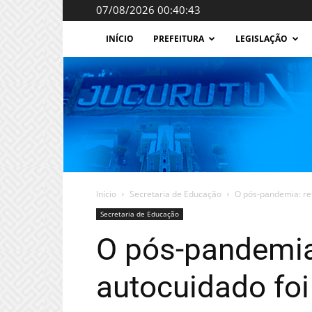
07/08/2026 00:40:43
INÍCIO
PREFEITURA
LEGISLAÇÃO
Início
Secretaria de Educação
O pós-pandemia: ref
Secretaria de Educação
O pós-pandemia
autocuidado foi