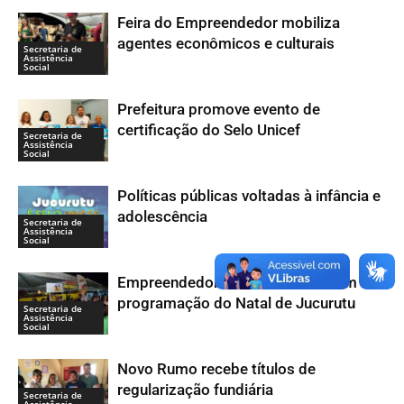
Feira do Empreendedor mobiliza
agentes econômicos e culturais
Secretaria de
Assistência
Social
Prefeitura promove evento de
certificação do Selo Unicef
Secretaria de
Assistência
Social
Políticas públicas voltadas à infância e
adolescência
Secretaria de
Assistência
Social
Empreendedorismo se destaca em
programação do Natal de Jucurutu
Secretaria de
Assistência
Social
Novo Rumo recebe títulos de
regularização fundiária
Secretaria de
Assistência