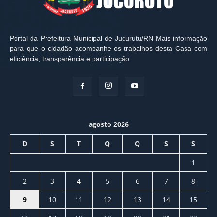
Portal da Prefeitura Municipal de Jucurutu/RN Mais informação
para que o cidadão acompanhe os trabalhos desta Casa com
eficiência, transparência e participação.
agosto 2026
D
S
T
Q
Q
S
S
1
2
3
4
5
6
7
8
9
10
11
12
13
14
15