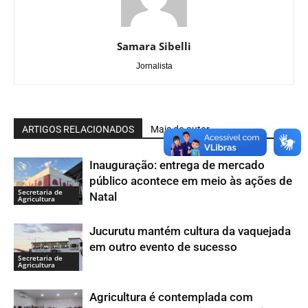
Samara Sibelli
Jornalista
ARTIGOS RELACIONADOS
Mais do autor
Inauguração: entrega de mercado
público acontece em meio às ações de
Secretaria de
Natal
Agricultura
Jucurutu mantém cultura da vaquejada
em outro evento de sucesso
Secretaria de
Agricultura
Agricultura é contemplada com