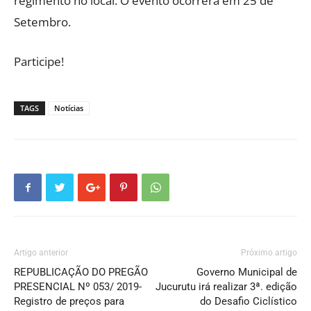
regimento no local. O evento ocorrerá em 25 de
Setembro.
Participe!
TAGS
Notícias
Artigo anterior
Próximo artigo
REPUBLICAÇÃO DO PREGÃO
Governo Municipal de
PRESENCIAL Nº 053/ 2019-
Jucurutu irá realizar 3ª. edição
Registro de preços para
do Desafio Ciclístico