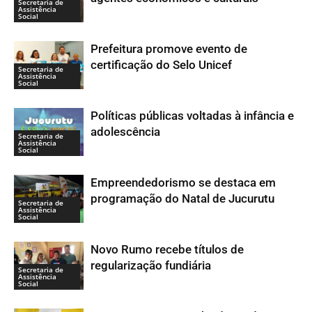
Secretaria de
Assistência
Social
Prefeitura promove evento de
certificação do Selo Unicef
Secretaria de
Assistência
Social
Políticas públicas voltadas à infância e
adolescência
Secretaria de
Assistência
Social
Empreendedorismo se destaca em
programação do Natal de Jucurutu
Secretaria de
Assistência
Social
Novo Rumo recebe títulos de
regularização fundiária
Secretaria de
Assistência
Social