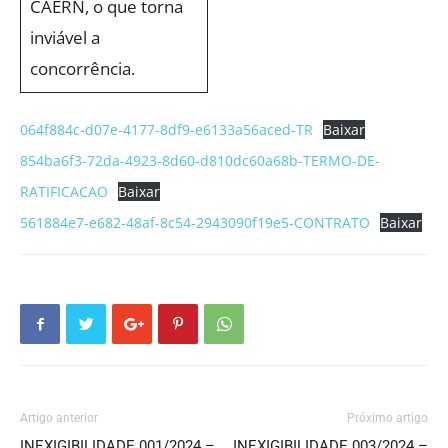
CAERN, o que torna
inviável a
concorrência.
064f884c-d07e-4177-8df9-e6133a56aced-TR
Baixar
854ba6f3-72da-4923-8d60-d810dc60a68b-TERMO-DE-
RATIFICACAO
Baixar
561884e7-e682-48af-8c54-2943090f19e5-CONTRATO
Baixar
Artigo anterior
Próximo artigo
INEXIGIBILIDADE 001/2024 –
INEXIGIBILIDADE 003/2024 –