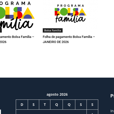
a
Bolsa Família
gamento Bolsa Família –
Folha de pagamento Bolsa Família –
2026
JANEIRO DE 2026
agosto 2026
P
D
S
T
Q
Q
S
S
In