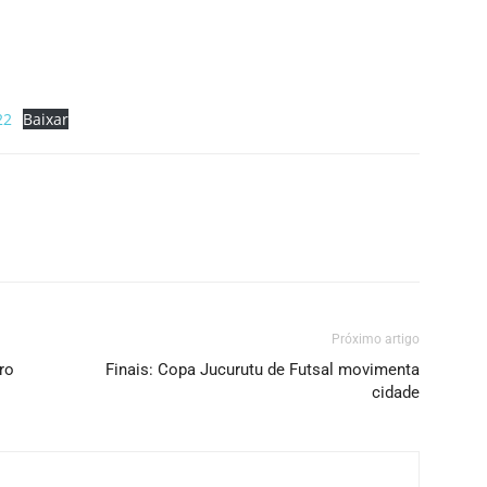
22
Baixar
Próximo artigo
ro
Finais: Copa Jucurutu de Futsal movimenta
cidade