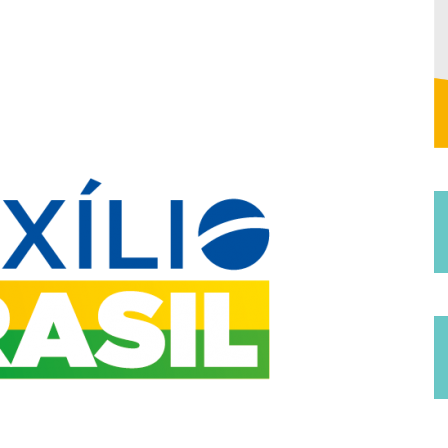
Municipal
de
Jucurutu