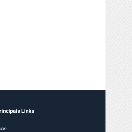
rincipais Links
ício