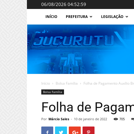
06/08/2026 04:52:59
INÍCIO
PREFEITURA
LEGISLAÇÃO
Início
Bolsa Família
Folha de Pagamento Auxílio Br
Bolsa Família
Folha de Pagam
Por
Márcio Sales
-
10 de janeiro de 2022
705