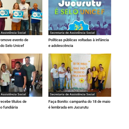
 Assistência Social
Secretaria de Assistência Social
promove evento de
Políticas públicas voltadas à infância
 do Selo Unicef
e adolescência
 Assistência Social
Secretaria de Assistência Social
ecebe títulos de
Faça Bonito: campanha do 18 de maio
o fundiária
é lembrada em Jucurutu