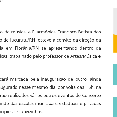
0
Municipal
o de música, a Filarmônica Francisco Batista dos
o de Jucurutu/RN, esteve a convite da direção da
uada em Florânia/RN se apresentando dentro da
de
icas, trabalhado pelo professor de Artes/Música e
icará marcada pela inauguração de outro, ainda
naugurado nesse mesmo dia, por volta das 16h, na
Jucurutu
erão realizados vários outros eventos do Concerto
tindo das escolas municipais, estaduais e privadas
ípios circunvizinhos.