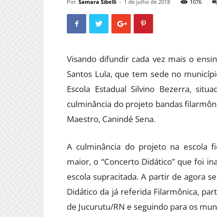
Por
Samara Sibelli
-
1 de julho de 2018
1076
Visando difundir cada vez mais o ensin
Santos Lula, que tem sede no municípi
Escola Estadual Silvino Bezerra, sit
culminância do projeto bandas filarmôn
Maestro, Canindé Sena.
A culminância do
projeto na escola f
maior, o “Concerto Didático” que foi i
escola supracitada. A partir de agora s
Didático da já referida Filarmônica, par
de Jucurutu/RN e seguindo para os munic