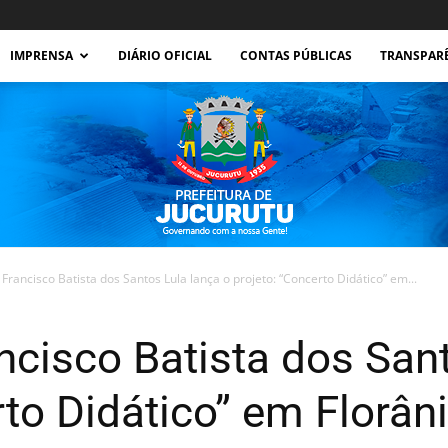
IMPRENSA
DIÁRIO OFICIAL
CONTAS PÚBLICAS
TRANSPAR
Francisco Batista dos Santos Lula lança o projeto: “Concerto Didático” em...
Prefeitura
ncisco Batista dos Sant
rto Didático” em Florâ