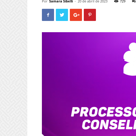
Por
Samara Sibelli
-
20 de abril de 2023
729