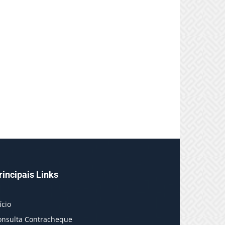
rincipais Links
ício
onsulta Contracheque