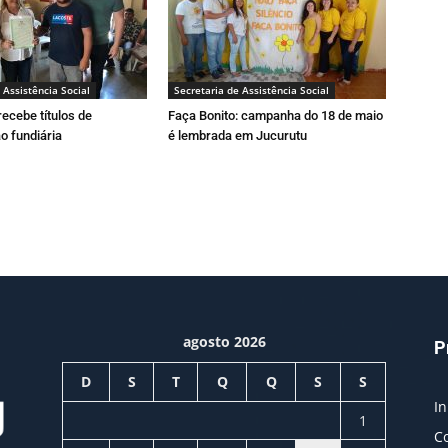
 Assistência Social
Secretaria de Assistência Social
ecebe títulos de
Faça Bonito: campanha do 18 de maio
o fundiária
é lembrada em Jucurutu
agosto 2026
P
D
S
T
Q
Q
S
S
In
1
C