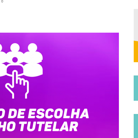
0
Municipal
de
Jucurutu