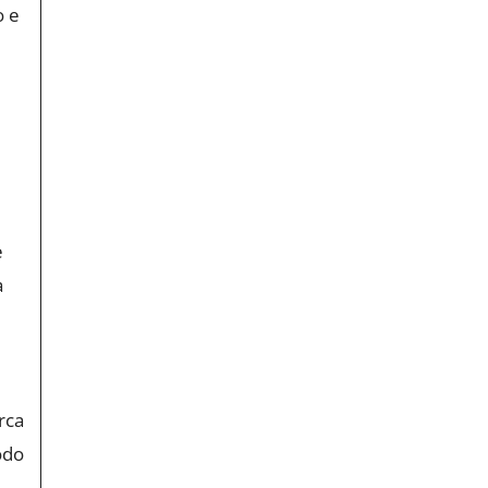
o e
e
a
rca
odo