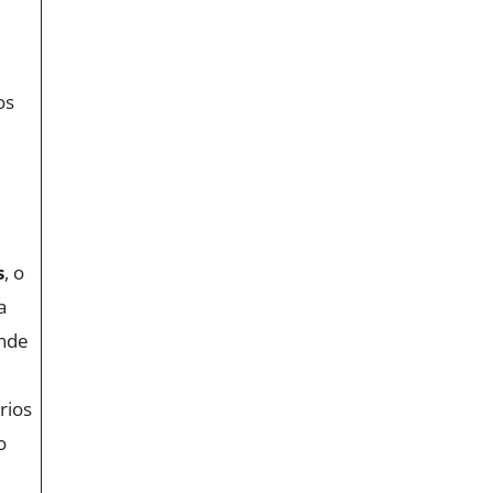
os
s
, o
a
onde
rios
o