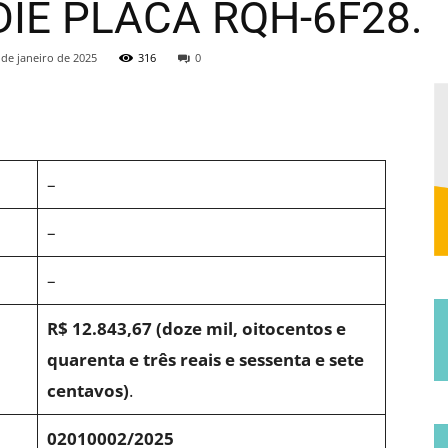
DIE PLACA RQH-6F28.
Municipal
 de janeiro de 2025
316
0
–
de
–
–
R$ 12.843,67 (doze mil, oitocentos e
quarenta e três reais e sessenta e sete
Jucurutu
centavos)
.
02010002/2025