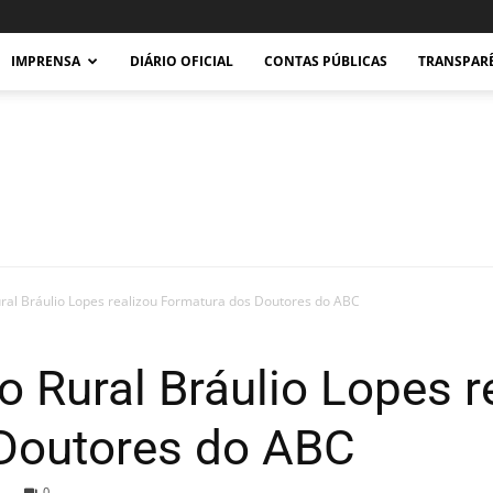
IMPRENSA
DIÁRIO OFICIAL
CONTAS PÚBLICAS
TRANSPAR
Prefeitura
ral Bráulio Lopes realizou Formatura dos Doutores do ABC
o Rural Bráulio Lopes r
Doutores do ABC
Municipal
0