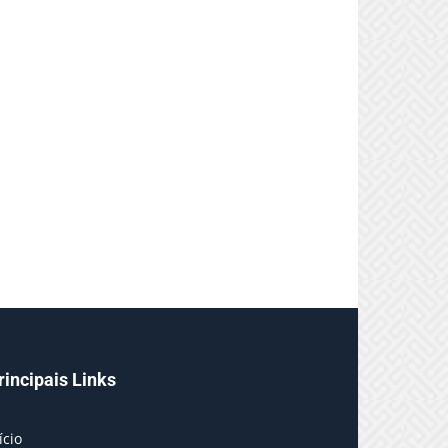
rincipais Links
ício