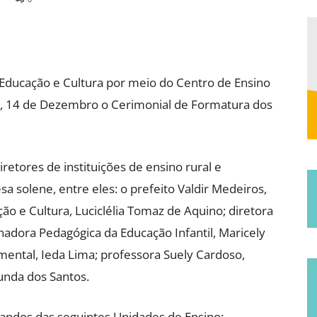
e Educação e Cultura por meio do Centro de Ensino
de
ta, 14 de Dezembro o Cerimonial de Formatura dos
etores de instituições de ensino rural e
 solene, entre eles: o prefeito Valdir Medeiros,
Jucurutu
ção e Cultura, Luciclélia Tomaz de Aquino; diretora
nadora Pedagógica da Educação Infantil, Maricely
ental, Ieda Lima; professora Suely Cardoso,
unda dos Santos.
andos das seguintes Unidades de Ensino: