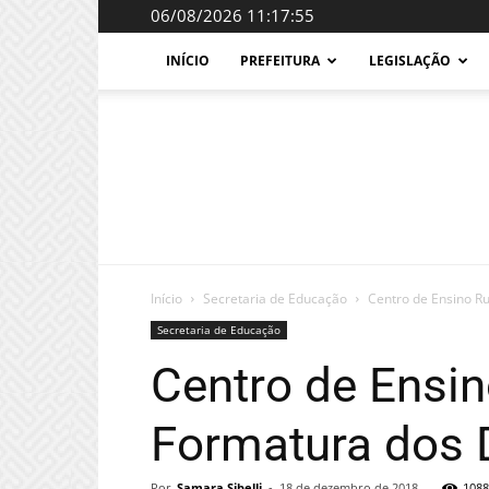
06/08/2026 11:17:55
INÍCIO
PREFEITURA
LEGISLAÇÃO
Início
Secretaria de Educação
Centro de Ensino Ru
Secretaria de Educação
Centro de Ensin
Formatura dos 
Por
Samara Sibelli
-
18 de dezembro de 2018
1088