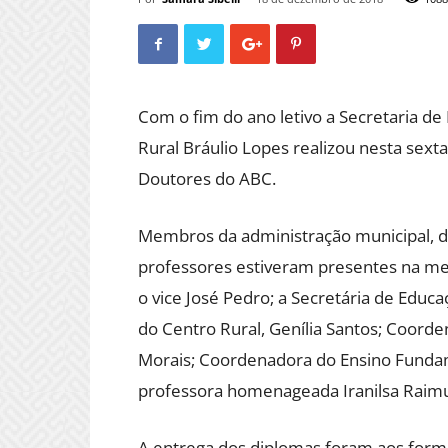
Com o fim do ano letivo a Secretaria d
Rural Bráulio Lopes realizou nesta sex
Doutores do ABC.
Membros da administração municipal, dir
professores estiveram presentes na mesa
o vice José Pedro; a Secretária de Educa
do Centro Rural, Genília Santos; Coorde
Morais; Coordenadora do Ensino Fundam
professora homenageada Iranilsa Raim
A entrega dos diplomas foram aos form