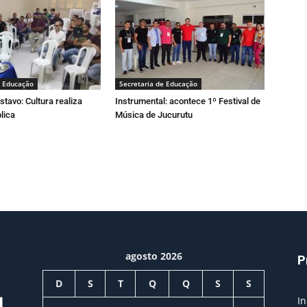
e Educação
Secretaria de Educação
stavo: Cultura realiza
Instrumental: acontece 1º Festival de
lica
Música de Jucurutu
agosto 2026
P
D
S
T
Q
Q
S
S
In