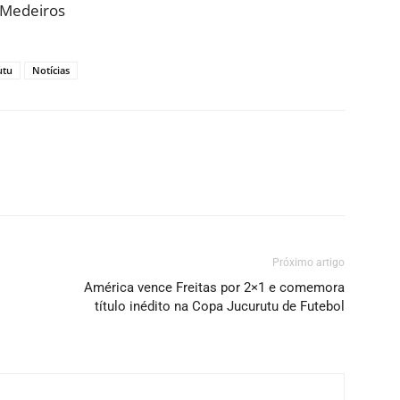
e Medeiros
utu
Notícias
Próximo artigo
América vence Freitas por 2×1 e comemora
o
título inédito na Copa Jucurutu de Futebol