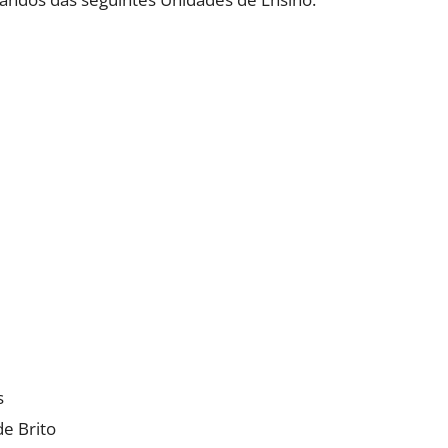
s
de Brito