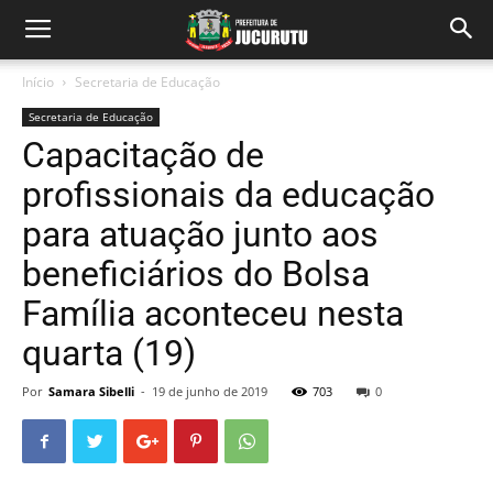
Início
Secretaria de Educação
Secretaria de Educação
Capacitação de
profissionais da educação
para atuação junto aos
beneficiários do Bolsa
Família aconteceu nesta
quarta (19)
Por
Samara Sibelli
-
19 de junho de 2019
703
0