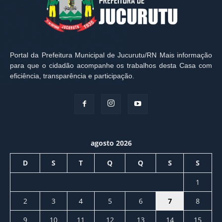
Portal da Prefeitura Municipal de Jucurutu/RN Mais informação
para que o cidadão acompanhe os trabalhos desta Casa com
eficiência, transparência e participação.
agosto 2026
D
S
T
Q
Q
S
S
1
2
3
4
5
6
7
8
9
10
11
12
13
14
15