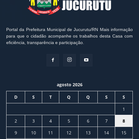
Portal da Prefeitura Municipal de Jucurutu/RN Mais informação
para que o cidadão acompanhe os trabalhos desta Casa com
eficiência, transparência e participação.
agosto 2026
D
S
T
Q
Q
S
S
1
2
3
4
5
6
7
8
9
10
11
12
13
14
15