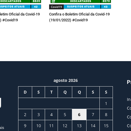
Covid19
letim Oficial da Covid-19
Confira o Boletim Oficial da Covid-19
) #Covid19
(19/01/2022) #Covid19
agosto 2026
P
D
S
T
Q
Q
S
S
In
1
C
2
3
4
5
6
7
8
C
9
10
11
12
13
14
15
C
ais