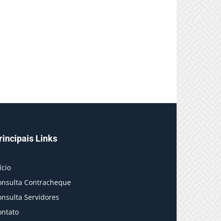
rincipais Links
ício
onsulta Contracheque
onsulta Servidores
ontato