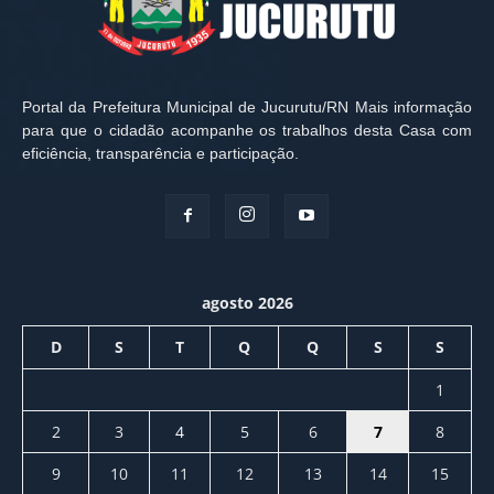
Portal da Prefeitura Municipal de Jucurutu/RN Mais informação
para que o cidadão acompanhe os trabalhos desta Casa com
eficiência, transparência e participação.
agosto 2026
D
S
T
Q
Q
S
S
1
2
3
4
5
6
7
8
9
10
11
12
13
14
15