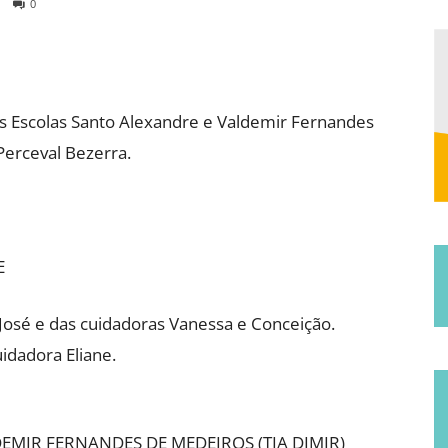
0
Municipal
das Escolas Santo Alexandre e Valdemir Fernandes
 Perceval Bezerra.
de
E
a José e das cuidadoras Vanessa e Conceição.
idadora Eliane.
Jucurutu
MIR FERNANDES DE MEDEIROS (TIA DIMIR)