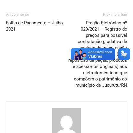
Artigo anterior
Próximo artigo
Folha de Pagamento – Julho
Pregão Eletrônico nº
2021
029/2021 – Registro de
preços para possível
contratação gradativa de
serviços de manutenção
preventiva e corretiva (com
reposição de peças, produtos
e acessórios originais) nos
eletrodomésticos que
compõem o patrimônio do
município de Jucurutu/RN