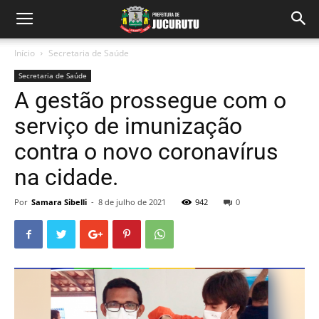
Início
Secretaria de Saúde
Secretaria de Saúde
A gestão prossegue com o
serviço de imunização
contra o novo coronavírus
na cidade.
Por
Samara Sibelli
-
8 de julho de 2021
942
0