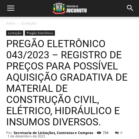
Início
Licitação
Licitação
Pregão Eletrônico
PREGÃO ELETRÔNICO
043/2023 – REGISTRO DE
PREÇOS PARA POSSÍVEL
AQUISIÇÃO GRADATIVA DE
MATERIAL DE
CONSTRUÇÃO CIVIL,
ELÉTRICO, HIDRÁULICO E
INSUMOS DIVERSOS.
Por
Secretaria de Licitações, Contratos e Compras
-
734
0
1 de dezembro de 2023