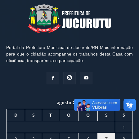
Portal da Prefeitura Municipal de Jucurutu/RN Mais informação
para que o cidadão acompanhe os trabalhos desta Casa com
eficiência, transparência e participação.
agosto 2026
D
S
T
Q
Q
S
S
1
2
3
4
5
6
7
8